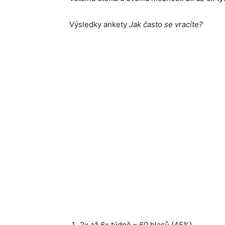
Výsledky ankety
Jak často se vracíte?
2x až 6x týdně – 60 hlasů (45%)