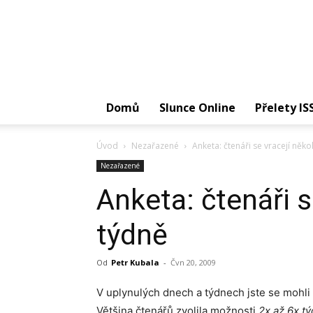
Domů
Slunce Online
Přelety IS
Úvod
Nezařazené
Anketa: čtenáři se vracejí něko
Nezařazené
Anketa: čtenáři s
týdně
Od
Petr Kubala
-
Čvn 20, 2009
V uplynulých dnech a týdnech jste se mohli
Většina čtenářů zvolila možnosti
2x až 6x t