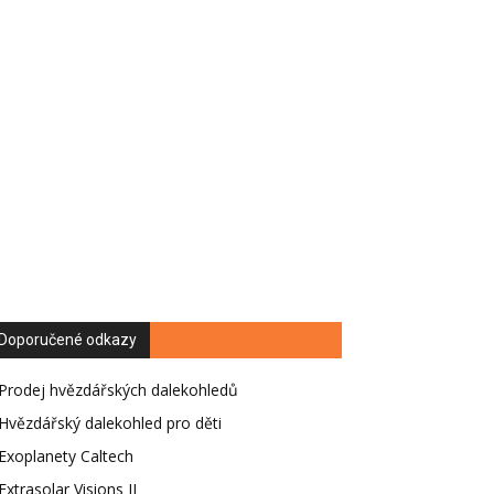
Doporučené odkazy
Prodej hvězdářských dalekohledů
Hvězdářský dalekohled pro děti
Exoplanety Caltech
Extrasolar Visions II