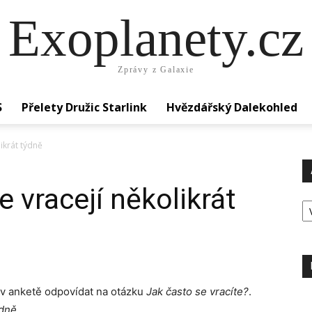
Exoplanety.cz
Zprávy z Galaxie
S
Přelety Družic Starlink
Hvězdářský Dalekohled
likrát týdně
e vracejí několikrát
Ar
 v anketě odpovídat na otázku
Jak často se vracíte?
.
ýdně
.