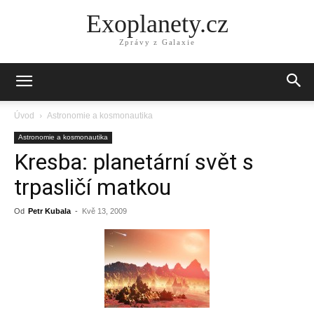
Exoplanety.cz
Zprávy z Galaxie
Úvod
Astronomie a kosmonautika
Astronomie a kosmonautika
Kresba: planetární svět s
trpasličí matkou
Od
Petr Kubala
-
Kvě 13, 2009